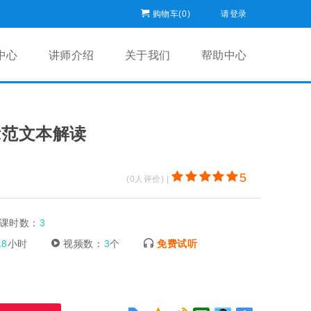
购物车(
0
)
请登录
中心
讲师介绍
关于我们
帮助中心
示范文本解读
5
(0人评价) |
课时数：
3
18
小时
视频数：
3
个
免费试听